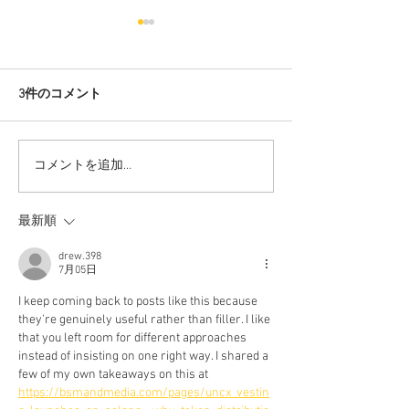
3件のコメント
コメントを追加…
改装記念お試し価格キャ
６階リニューア
ンペーン(キャンペーン終
ン！
了)
最新順
drew.398
7月05日
I keep coming back to posts like this because 
they're genuinely useful rather than filler. I like 
that you left room for different approaches 
instead of insisting on one right way. I shared a 
few of my own takeaways on this at 
https://bsmandmedia.com/pages/uncx_vestin