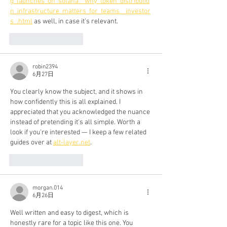
g_launches_on_solana__why_token_distributio
n_infrastructure_matters_for_teams__investor
s_.html
 as well, in case it's relevant.
いいね！
返信
robin2394
6月27日
You clearly know the subject, and it shows in 
how confidently this is all explained. I 
appreciated that you acknowledged the nuance 
instead of pretending it's all simple. Worth a 
look if you're interested — I keep a few related 
guides over at 
alt-layer.net
.
いいね！
返信
morgan.014
6月26日
Well written and easy to digest, which is 
honestly rare for a topic like this one. You 