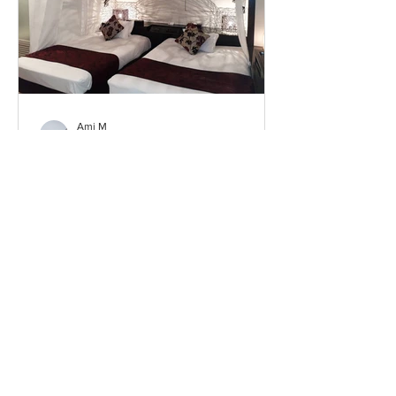
Ami M
2021年6月11日
６階リニューアルオープ
ン！
6月11日から6階をリニューアルオープ
ンいたしました。BALI FLOORとし
て、全室がバリ風のお部屋に生まれ変
わり、より一層特別な空間をお楽しみ
いただけます。是非癒しと非日常の空
間でおくつろぎください。