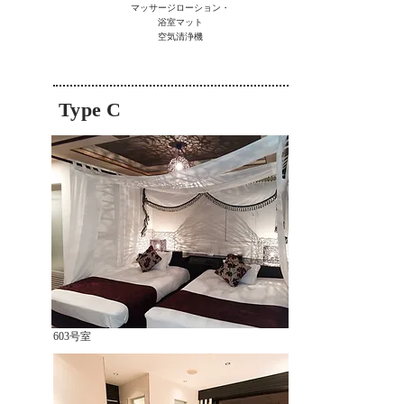
マッサージローション・
浴室マット
空気清浄機
Type C
603号室