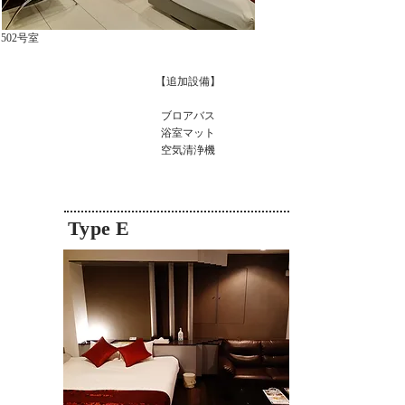
502号室
【追加設備】
ブロアバス
浴室マット
​空気清浄機
Type E