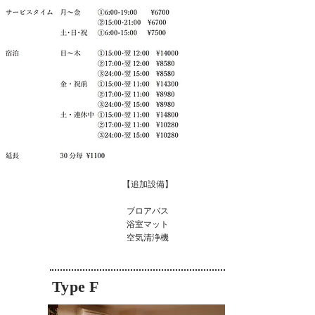
【追加設備】
ブロアバス
浴
室マット
空気清浄機
Type F