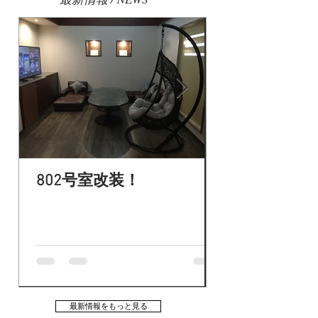
802号室改装！
季節限定トー
最新情報をもっと見る