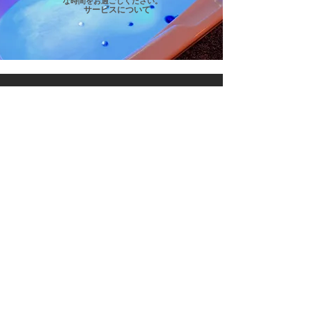
な時間をお過ごしください。
サービスについて
​アクセス / ACCESS
JR大塚駅から2分の当ホテル。
池袋からのアクセス
も抜群で
お気軽にご利用頂けます。
アクセスについて
HOTEL Te MOANA OTSUKA
〒
170-0004
東京都豊島区北大塚
2-5-3
03-3915-9550